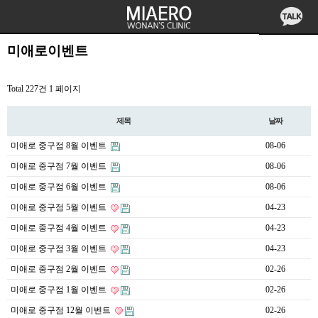
미애로이벤트
Total 227건
1 페이지
제목
날짜
미애로 중구점 8월 이벤트
08-06
미애로 중구점 7월 이벤트
08-06
미애로 중구점 6월 이벤트
08-06
미애로 중구점 5월 이벤트
04-23
미애로 중구점 4월 이벤트
04-23
미애로 중구점 3월 이벤트
04-23
미애로 중구점 2월 이벤트
02-26
미애로 중구점 1월 이벤트
02-26
미애로 중구점 12월 이벤트
02-26