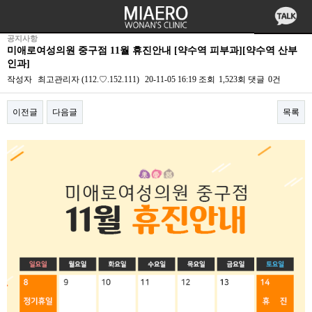
공지사항
미애로여성의원 중구점 11월 휴진안내 [약수역 피부과][약수역 산부
인과]
작성자
최고관리자
(112.♡.152.111)
20-11-05 16:19
조회
1,523회
댓글
0건
이전글
다음글
목록
본문